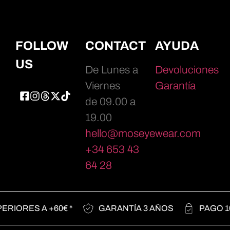
FOLLOW
CONTACT
AYUDA
US
De Lunes a
Devoluciones
Viernes
Garantía
de 09.00 a
19.00
hello@moseyewear.com
+34 653 43
64 28
IORES A +60€ *
GARANTÍA 3 AÑOS
PAGO 10