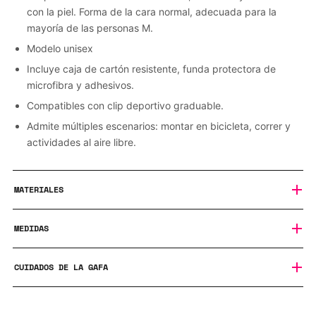
con la piel. Forma de la cara normal, adecuada para la
mayoría de las personas M.
Modelo unisex
Incluye caja de cartón resistente, funda protectora de
microfibra y adhesivos.
Compatibles con clip deportivo graduable.
Admite múltiples escenarios: montar en bicicleta, correr y
actividades al aire libre.
MATERIALES
• Lentes de policarbonato con tecnología FOTOCROMÁTICA
MEDIDAS
REVO, mejora el contraste entre los colores, ofrece un mayor
brillo de los objetos y filtra de forma selectiva la luz.
137/0/133
CUIDADOS DE LA GAFA
• Lente de 2,0 mm, que garantiza eficazmente la resistencia
al impacto.
Su cuidado es muy importante para que puedan acompañarte
durante mucho tiempo.