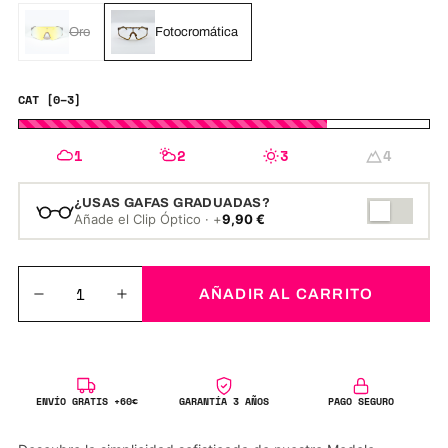
Oro
Fotocromática
CAT [0–3]
1
2
3
4
¿USAS GAFAS GRADUADAS?
Añade el Clip Óptico · +
9,90
€
AÑADIR AL CARRITO
ENVÍO GRATIS +60€
GARANTÍA 3 AÑOS
PAGO SEGURO