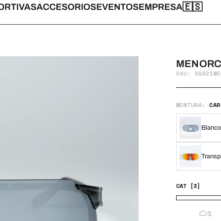
🇪🇸
ORTIVAS
ACCESORIOS
EVENTOS
EMPRESA
MENORCA
SKU: SG021MO
MONTURA:
CAR
Blanco
Transp
CAT [3]
1