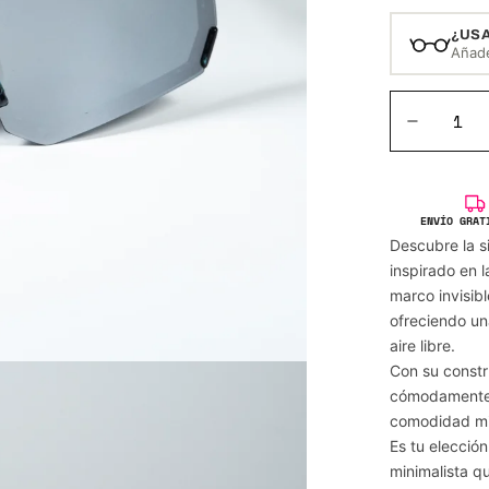
¿US
Añade
ENVÍO GRAT
Descubre la s
inspirado en 
marco invisibl
ofreciendo un
aire libre.
Con su constr
cómodamente a
comodidad mi
Es tu elecció
minimalista q