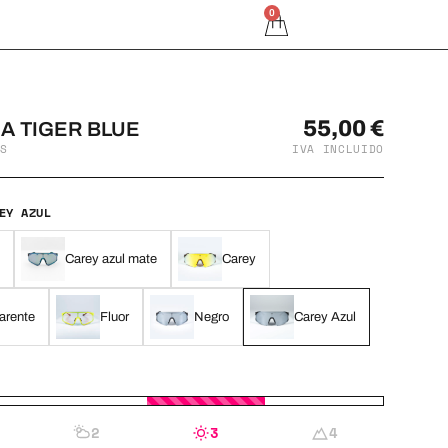
0
55,00
€
 TIGER BLUE
S
IVA INCLUIDO
EY AZUL
Carey azul mate
Carey
arente
Fluor
Negro
Carey Azul
2
3
4