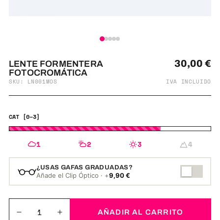
30,00
€
LENTE FORMENTERA
FOTOCROMÁTICA
SKU: LN001MOS
IVA INCLUIDO
CAT [0–3]
1
2
3
4
¿USAS GAFAS GRADUADAS?
Añade el Clip Óptico · +
9,90
€
AÑADIR AL CARRITO