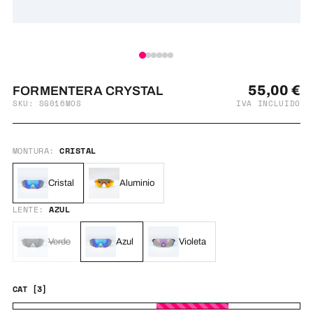
55,00
€
FORMENTERA CRYSTAL
SKU: SG016MOS
IVA INCLUIDO
MONTURA:
CRISTAL
Cristal
Aluminio
LENTE:
AZUL
Verde
Azul
Violeta
CAT [3]