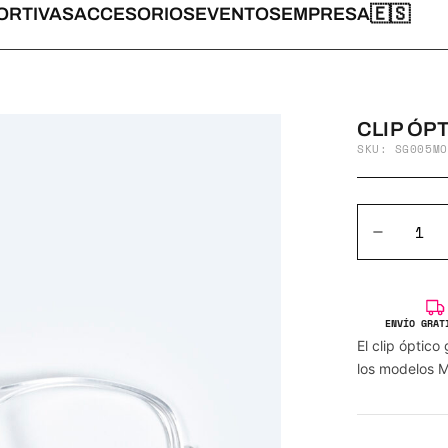
🇪🇸
ORTIVAS
ACCESORIOS
EVENTOS
EMPRESA
CLIP ÓP
SKU: SG005MO
ENVÍO GRAT
El clip ópti
los modelos