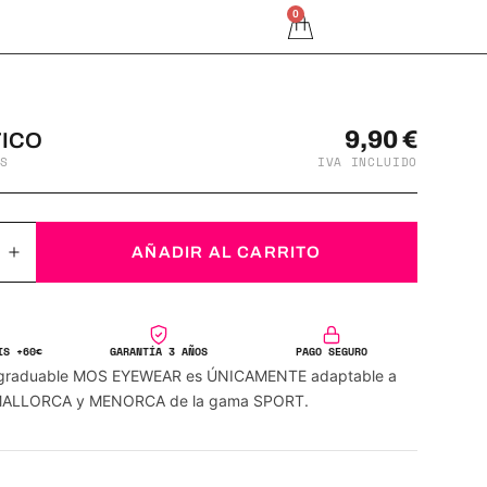
0
9,90
€
TICO
S
IVA INCLUIDO
AÑADIR AL CARRITO
IS +60€
GARANTÍA 3 AÑOS
PAGO SEGURO
co graduable MOS EYEWEAR es ÚNICAMENTE adaptable a
 MALLORCA y MENORCA de la gama SPORT.