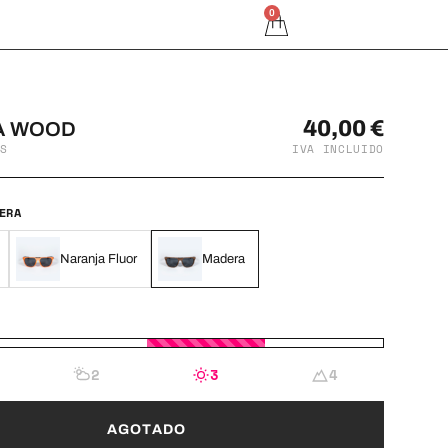
0
40,00
€
A WOOD
S
IVA INCLUIDO
ERA
Naranja Fluor
Madera
2
3
4
AGOTADO