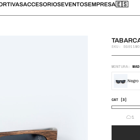
🇪🇸
ORTIVAS
ACCESORIOS
EVENTOS
EMPRESA
TABARC
SKU: SG011MO
MONTURA:
MAD
Negro
CAT [3]
1